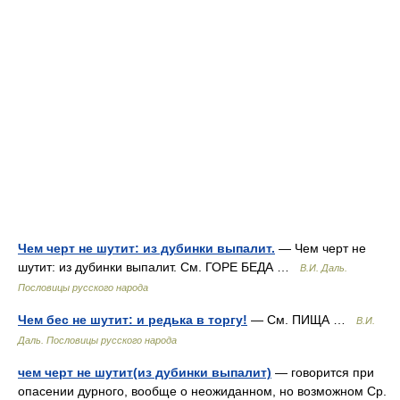
Чем черт не шутит: из дубинки выпалит.
— Чем черт не
шутит: из дубинки выпалит. См. ГОРЕ БЕДА …
В.И. Даль.
Пословицы русского народа
Чем бес не шутит: и редька в торгу!
— См. ПИЩА …
В.И.
Даль. Пословицы русского народа
чем черт не шутит(из дубинки выпалит)
— говорится при
опасении дурного, вообще о неожиданном, но возможном Ср.