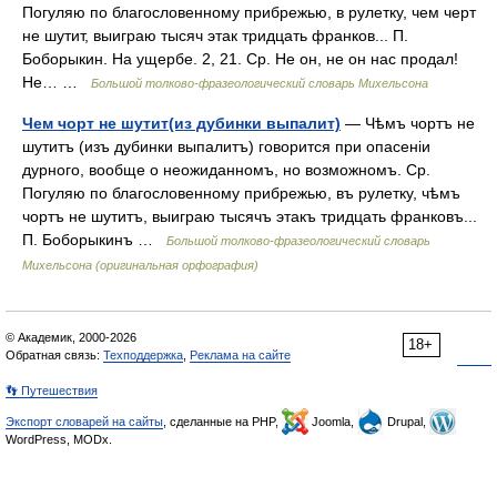
Погуляю по благословенному прибрежью, в рулетку, чем черт
не шутит, выиграю тысяч этак тридцать франков... П.
Боборыкин. На ущербе. 2, 21. Ср. Не он, не он нас продал!
Не… …
Большой толково-фразеологический словарь Михельсона
Чем чорт не шутит(из дубинки выпалит)
— Чѣмъ чортъ не
шутитъ (изъ дубинки выпалитъ) говорится при опасеніи
дурного, вообще о неожиданномъ, но возможномъ. Ср.
Погуляю по благословенному прибрежью, въ рулетку, чѣмъ
чортъ не шутитъ, выиграю тысячъ этакъ тридцать франковъ...
П. Боборыкинъ …
Большой толково-фразеологический словарь
Михельсона (оригинальная орфография)
© Академик, 2000-2026
18+
Обратная связь:
Техподдержка
,
Реклама на сайте
👣 Путешествия
Экспорт словарей на сайты
, сделанные на PHP,
Joomla,
Drupal,
WordPress, MODx.