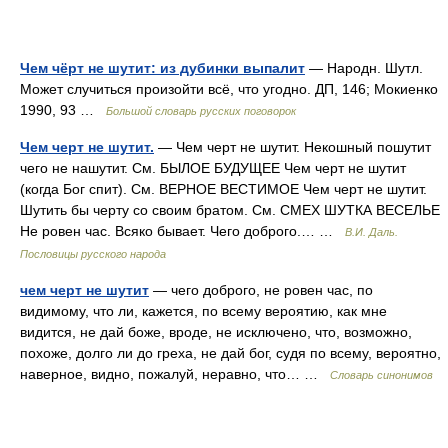
Чем чёрт не шутит: из дубинки выпалит
— Народн. Шутл.
Может случиться произойти всё, что угодно. ДП, 146; Мокиенко
1990, 93 …
Большой словарь русских поговорок
Чем черт не шутит.
— Чем черт не шутит. Некошный пошутит
чего не нашутит. См. БЫЛОЕ БУДУЩЕЕ Чем черт не шутит
(когда Бог спит). См. ВЕРНОЕ ВЕСТИМОЕ Чем черт не шутит.
Шутить бы черту со своим братом. См. СМЕХ ШУТКА ВЕСЕЛЬЕ
Не ровен час. Всяко бывает. Чего доброго.… …
В.И. Даль.
Пословицы русского народа
чем черт не шутит
— чего доброго, не ровен час, по
видимому, что ли, кажется, по всему вероятию, как мне
видится, не дай боже, вроде, не исключено, что, возможно,
похоже, долго ли до греха, не дай бог, судя по всему, вероятно,
наверное, видно, пожалуй, неравно, что… …
Словарь синонимов