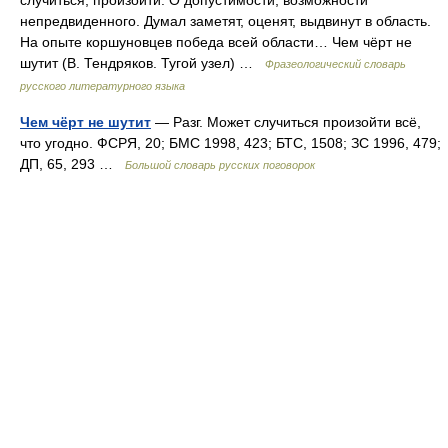
случиться, произойти. О допустимости, возможности
непредвиденного. Думал заметят, оценят, выдвинут в область.
На опыте коршуновцев победа всей области… Чем чёрт не
шутит (В. Тендряков. Тугой узел) …
Фразеологический словарь
русского литературного языка
Чем чёрт не шутит
— Разг. Может случиться произойти всё,
что угодно. ФСРЯ, 20; БМС 1998, 423; БТС, 1508; ЗС 1996, 479;
ДП, 65, 293 …
Большой словарь русских поговорок